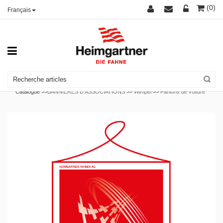
(0)
Français
Catalogue >>
BANNIÈRES D'ASSOCIATIONS
>>
Wimpel
>>
Fanions de voiture