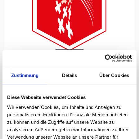
Tap to expand
Zustimmung
Details
Über Cookies
Fanions de voiture PRESTIGE,
Diese Webseite verwendet Cookies
imprimés sur les deux faces
Wir verwenden Cookies, um Inhalte und Anzeigen zu
grandeur environ 8.5 x 10 cm, avec
personalisieren, Funktionen für soziale Medien anbieten
zu können und die Zugriffe auf unsere Website zu
cordon de suspension
analysieren. Außerdem geben wir Informationen zu Ihrer
Verwendung unserer Website an unsere Partner für