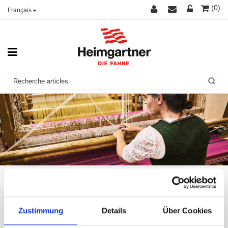
(0)
Français
PRÉSENTATION EN STUDIO
Zustimmung
Details
Über Cookies
Chez nous l’art du tissage est toujours vivant. Il y faut de la
sensibilité, de l’expérience et beaucoup de patience. La