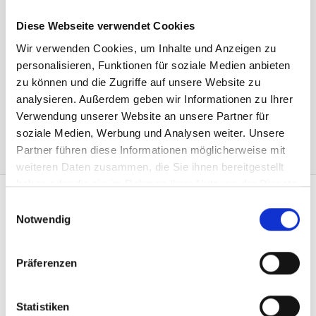
préparation du métier à tisser demande déjà environ 30
Diese Webseite verwendet Cookies
heures, car il faut tendre jusqu’à 2’500 fils de chaîne.
Wir verwenden Cookies, um Inhalte und Anzeigen zu
personalisieren, Funktionen für soziale Medien anbieten
zu können und die Zugriffe auf unsere Website zu
analysieren. Außerdem geben wir Informationen zu Ihrer
Verwendung unserer Website an unsere Partner für
soziale Medien, Werbung und Analysen weiter. Unsere
Partner führen diese Informationen möglicherweise mit
weiteren Daten zusammen, die Sie ihnen bereitgestellt
haben oder die sie im Rahmen Ihrer Nutzung der Dienste
gesammelt haben.
Einwilligungsauswahl
CONTACT
Notwendig
Heimgartner Fahnen AG
Zürcherstrasse 37
Präferenzen
9500 Wil
+41 71 914 84 84
info@heimgartner.com
Statistiken