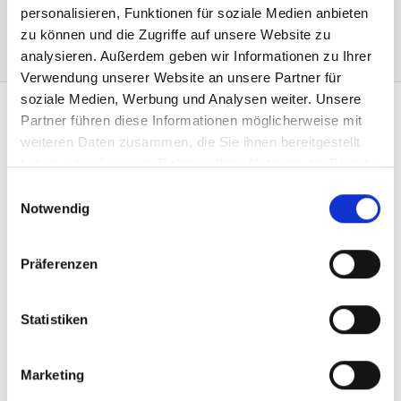
personalisieren, Funktionen für soziale Medien anbieten
zu können und die Zugriffe auf unsere Website zu
analysieren. Außerdem geben wir Informationen zu Ihrer
Verwendung unserer Website an unsere Partner für
soziale Medien, Werbung und Analysen weiter. Unsere
Partner führen diese Informationen möglicherweise mit
KONTAKT
weiteren Daten zusammen, die Sie ihnen bereitgestellt
Heimgartner Fahnen AG
haben oder die sie im Rahmen Ihrer Nutzung der Dienste
Zürcherstrasse 37
gesammelt haben.
Einwilligungsauswahl
9500 Wil
Notwendig
+41 71 914 84 84
info@heimgartner.com
Präferenzen
LINKS
Downloads
Statistiken
AGB
Impressum
Marketing
Datenschutzrichtlinien
Kontakt