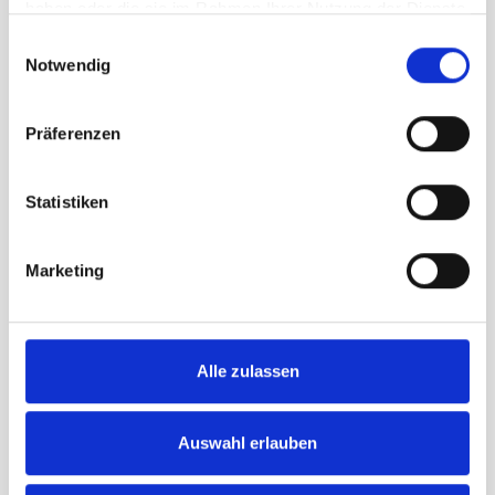
haben oder die sie im Rahmen Ihrer Nutzung der Dienste
gesammelt haben.
Einwilligungsauswahl
Notwendig
Präferenzen
Transporthülle Kunststoff
Warenkorb
Länge passend zu Gewand
Statistiken
CHF
185.00
Marketing
Alle zulassen
Auswahl erlauben