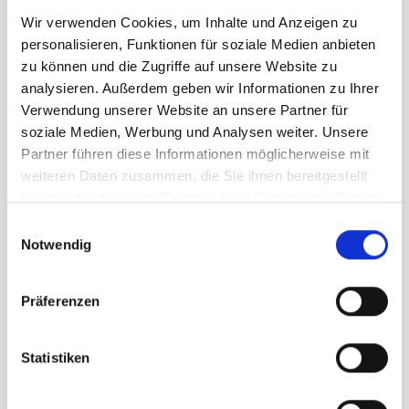
Wir verwenden Cookies, um Inhalte und Anzeigen zu
personalisieren, Funktionen für soziale Medien anbieten
zu können und die Zugriffe auf unsere Website zu
analysieren. Außerdem geben wir Informationen zu Ihrer
Verwendung unserer Website an unsere Partner für
Bügel Buche, Länge 52 cm
Warenkorb
soziale Medien, Werbung und Analysen weiter. Unsere
CHF
7.00
Partner führen diese Informationen möglicherweise mit
weiteren Daten zusammen, die Sie ihnen bereitgestellt
haben oder die sie im Rahmen Ihrer Nutzung der Dienste
gesammelt haben.
Einwilligungsauswahl
Notwendig
Präferenzen
Statistiken