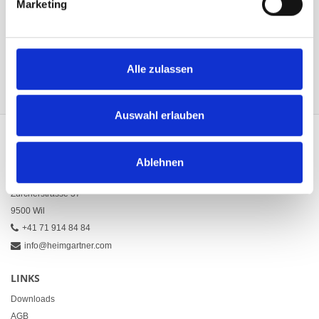
Marketing
Caselbügel aus Holz mit Firmenaufdruck
Warenkorb
Alle zulassen
CHF
36.00
Auswahl erlauben
KONTAKT
Ablehnen
Heimgartner Fahnen AG
Zürcherstrasse 37
9500 Wil
+41 71 914 84 84
info@heimgartner.com
LINKS
Downloads
AGB