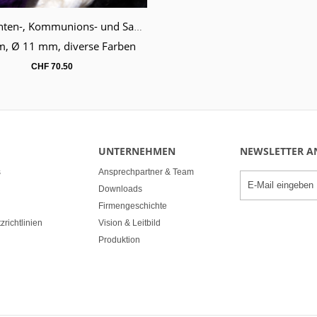
Ministranten-, Kommunions- und Samichlauskordel Länge 360 cm
renkorb
m, Ø 11 mm, diverse Farben
CHF
70.50
UNTERNEHMEN
NEWSLETTER 
s
Ansprechpartner & Team
Downloads
Firmengeschichte
richtlinien
Vision & Leitbild
Produktion