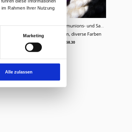
 führen diese Informationen
ie im Rahmen Ihrer Nutzung
Ministranten-, Kommunions- und Samichlauskordel Länge 320 cm
Ministranten-, Kommunions- und Samichlauskordel Länge 340 cm
Warenkorb
Farben
340 cm, Ø 11 mm, diverse Farben
Marketing
CHF
68.30
Alle zulassen