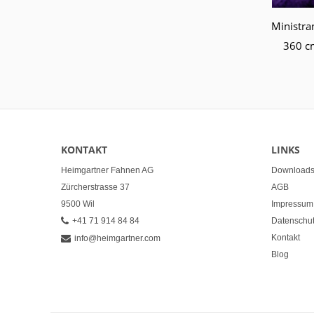
Wa
360 c
KONTAKT
LINKS
Heimgartner Fahnen AG
Download
Zürcherstrasse 37
AGB
9500 Wil
Impressum
+41 71 914 84 84
Datenschutz
Kontakt
info@heimgartner.com
Blog