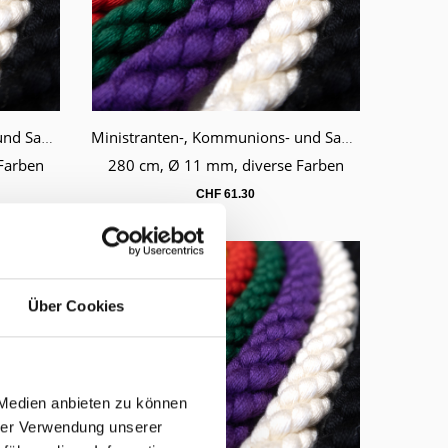
Ministranten-, Kommunions- und Samichlauskordel Länge 260 cm
Ministranten-, Kommunions- und Samichlauskordel Länge 280 cm
Warenkorb
Farben
280 cm, Ø 11 mm, diverse Farben
CHF
61.30
Über Cookies
 Medien anbieten zu können
hrer Verwendung unserer