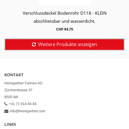
Verschlussdeckel Bodenrohr D118 - KLEIN
Warenkorb
abschliessbar und wasserdicht.
CHF
94.75
Weitere Produkte anzeigen
KONTAKT
Heimgartner Fahnen AG
Zürcherstrasse 37
9500 Wil
+41 71 914 84 84
info@heimgartner.com
LINKS