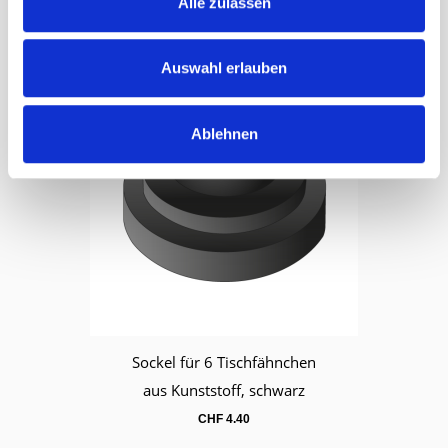
Alle zulassen
CHF
4.00
Auswahl erlauben
Ablehnen
Sockel für 6 Tischfähnchen
Warenkorb
aus Kunststoff, schwarz
CHF
4.40