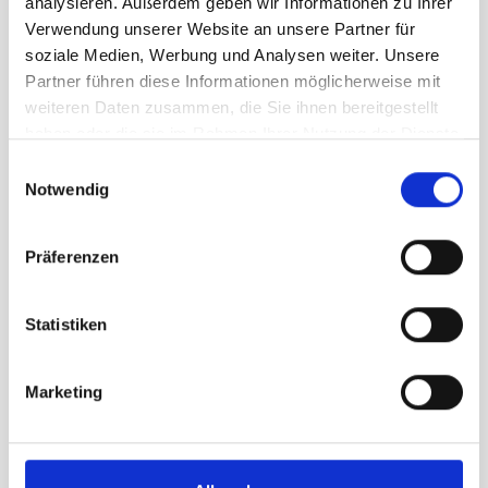
analysieren. Außerdem geben wir Informationen zu Ihrer
Sockel für 4 Tischfähnchen
Verwendung unserer Website an unsere Partner für
Warenkorb
aus Kunststoff, schwarz
soziale Medien, Werbung und Analysen weiter. Unsere
Partner führen diese Informationen möglicherweise mit
CHF
3.70
weiteren Daten zusammen, die Sie ihnen bereitgestellt
haben oder die sie im Rahmen Ihrer Nutzung der Dienste
gesammelt haben.
Einwilligungsauswahl
Notwendig
Präferenzen
Statistiken
Marketing
Sockel für 5 Tischfähnchen
Warenkorb
aus Kunststoff, schwarz