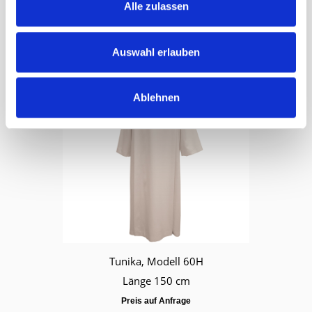
Länge 150 cm
Alle zulassen
CHF
538.00
Auswahl erlauben
Ablehnen
Tunika, Modell 60H
Länge 150 cm
Preis auf Anfrage