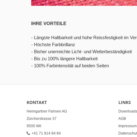
IHRE VORTEILE
- Längste Haltbarkeit und hohe Reissfestigkeit im V
- Höchste Farbbrillanz
- Bisher unerreichte Licht- und Wetterbeständigkeit
- Bis zu 100% längere Haltbarkeit
- 100% Farbintensität auf beiden Seiten
KONTAKT
LINKS
Heimgartner Fahnen AG
Download
Zürcherstrasse 37
AGB
9500 Wil
Impressum
+41 71 914 84 84
Datenschutz