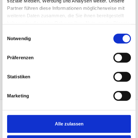
soziale Medien, Werbung und Analysen weiter. Unsere
Partner führen diese Informationen möglicherweise mit
weiteren Daten zusammen, die Sie ihnen bereitgestellt
haben oder die sie im Rahmen Ihrer Nutzung der Dienste
gesammelt haben.
Einwilligungsauswahl
Notwendig
Präferenzen
Hampe pour étendard militaire COPIE
Panier
longueur totale: 215 cm, Ø 30 mm
Statistiken
CHF
1'810.00
Marketing
CONTACT
Alle zulassen
Heimgartner Fahnen AG
Zürcherstrasse 37