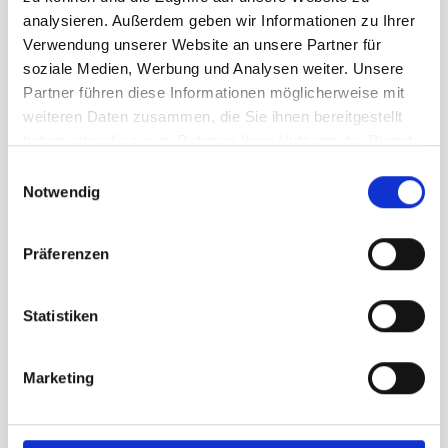
analysieren. Außerdem geben wir Informationen zu Ihrer
Verwendung unserer Website an unsere Partner für
Vêtement d’enfant de chœur/robe de cummunion
soziale Medien, Werbung und Analysen weiter. Unsere
Modèle 19A, 120 cm
Partner führen diese Informationen möglicherweise mit
weiteren Daten zusammen, die Sie ihnen bereitgestellt
Prix sur demande
haben oder die sie im Rahmen Ihrer Nutzung der Dienste
gesammelt haben.
Einwilligungsauswahl
Notwendig
Präferenzen
Statistiken
Marketing