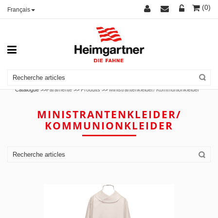
(0)
Français
Catalogue >>
Paramente
>>
Produits
>>
Ministrantenkleider/ Kommunionkleider
MINISTRANTENKLEIDER/
KOMMUNIONKLEIDER