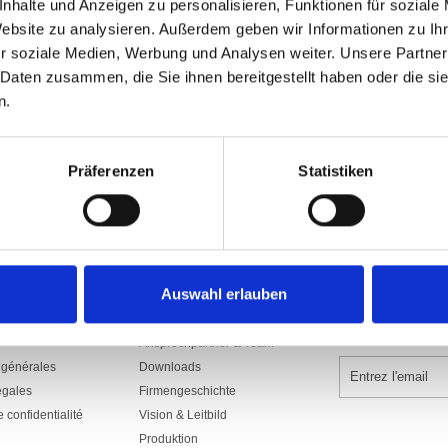
nhalte und Anzeigen zu personalisieren, Funktionen für soziale
Website zu analysieren. Außerdem geben wir Informationen zu I
r soziale Medien, Werbung und Analysen weiter. Unsere Partner
 Daten zusammen, die Sie ihnen bereitgestellt haben oder die s
n.
Corne
porter à gauche ou à droite
Präferenzen
Statistiken
Prix sur demande
Auswahl erlauben
ENTREPRISES
SOUSCRIVEZ U
NEWSLETTER
s
Ansprechpartner & Team
 générales
Downloads
égales
Firmengeschichte
e confidentialité
Vision & Leitbild
Produktion