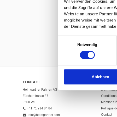
Wir verwenden Cookies, um I
und die Zugriffe auf unsere 
Website an unsere Partner fü
möglicherweise mit weiteren
der Dienste gesammelt habe
Einwilligungsauswahl
pour 
Notwendig
Ablehnen
CONTACT
LINKS
Heimgartner Fahnen AG
Download
Zürcherstrasse 37
Conditions
9500 Wil
Mentions l
+41 71 914 84 84
Politique d
Contact
info@heimgartner.com