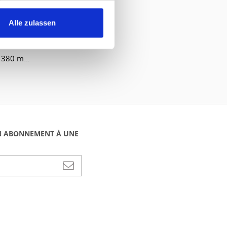
Alle zulassen
System (B/H/T) 1515 x 2090 x 380 mm
N ABONNEMENT À UNE