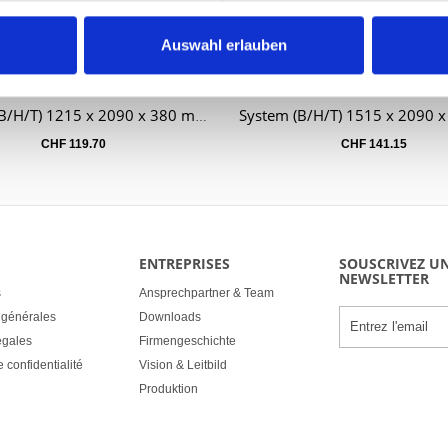
Auswahl erlauben
Rollup Classic 120,
Rollup Classic 150,
Panier
Panier
System (B/H/T) 1215 x 2090 x 380 mm
CHF
119.70
CHF
141.15
ENTREPRISES
SOUSCRIVEZ U
NEWSLETTER
s
Ansprechpartner & Team
 générales
Downloads
égales
Firmengeschichte
e confidentialité
Vision & Leitbild
Produktion