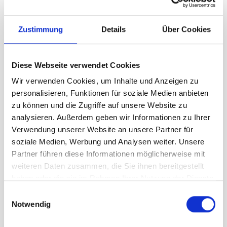
Zustimmung
Details
Über Cookies
Diese Webseite verwendet Cookies
Mât de drapeau cylindrique, 2-parts, 9 m Ø 100/80 mm
Wir verwenden Cookies, um Inhalte und Anzeigen zu
Panier
bras pivotant 120 cm
personalisieren, Funktionen für soziale Medien anbieten
zu können und die Zugriffe auf unsere Website zu
CHF
698.45
analysieren. Außerdem geben wir Informationen zu Ihrer
Verwendung unserer Website an unsere Partner für
soziale Medien, Werbung und Analysen weiter. Unsere
Partner führen diese Informationen möglicherweise mit
weiteren Daten zusammen, die Sie ihnen bereitgestellt
haben oder die sie im Rahmen Ihrer Nutzung der Dienste
gesammelt haben.
Einwilligungsauswahl
Notwendig