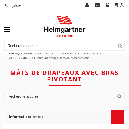
(0)
Français
Catalogue >>
MÂTS & ACCESSOIRES
>>
MÂTS DE DRAPEAUX &
ACCESSOIRES
>>
Mâts de drapeaux avec bras pivotant
MÂTS DE DRAPEAUX AVEC BRAS
PIVOTANT
–
Informations article