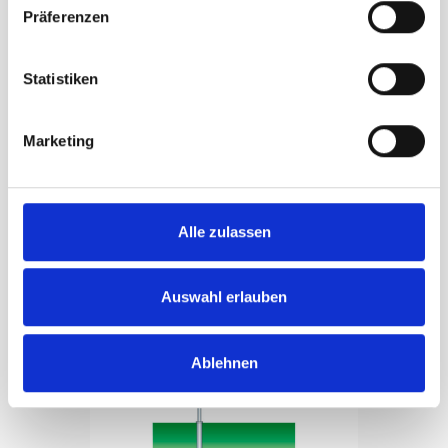
Präferenzen
Statistiken
Mât de drapeau cylindrique, 2-parts, 9 m Ø 100/80 mm
Panier
bras pivotant 78 cm
Marketing
CHF
698.45
Alle zulassen
Auswahl erlauben
Ablehnen