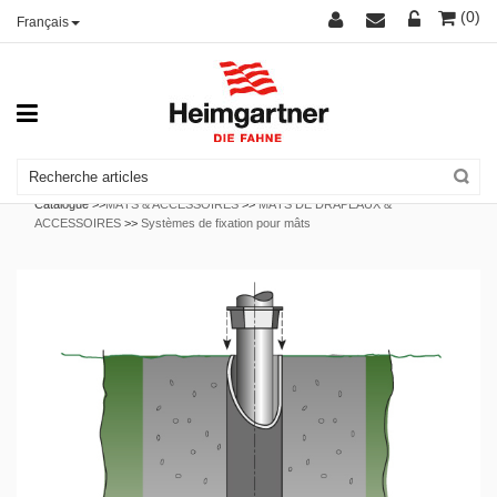
(0)
Français
Catalogue >>
MÂTS & ACCESSOIRES
>>
MÂTS DE DRAPEAUX &
ACCESSOIRES
>>
Systèmes de fixation pour mâts