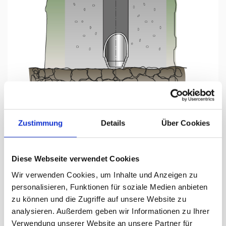
Tap to expand
Zustimmung
Details
Über Cookies
Diese Webseite verwendet Cookies
Manchon de sol grand longueur 81
Wir verwenden Cookies, um Inhalte und Anzeigen zu
cm, Ø 15 cm
personalisieren, Funktionen für soziale Medien anbieten
en aluminium
zu können und die Zugriffe auf unsere Website zu
analysieren. Außerdem geben wir Informationen zu Ihrer
Jours de livraison:
ca. 3-5 Arbeitstage
Verwendung unserer Website an unsere Partner für