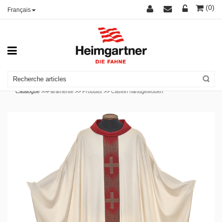
(0)
Français
Catalogue >>
Paramente
>>
Produits
>>
Caseln handgewoben