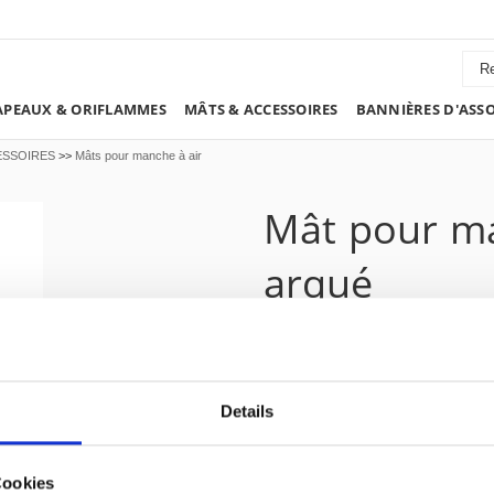
PEAUX & ORIFLAMMES
MÂTS & ACCESSOIRES
BANNIÈRES D'ASS
ESSOIRES
>>
Mâts pour manche à air
Mât pour ma
arqué
hissage à m
Details
2'422.25 CHF
Cookies
Prix plus 8.1% TVA:
2'618.45 CHF