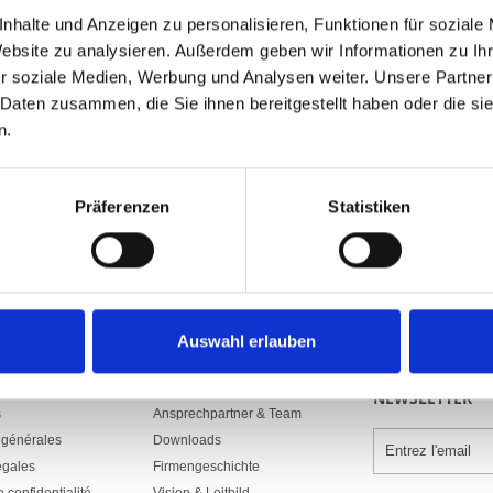
nhalte und Anzeigen zu personalisieren, Funktionen für soziale
brève description
Website zu analysieren. Außerdem geben wir Informationen zu I
Numéro d'article: A018258
r soziale Medien, Werbung und Analysen weiter. Unsere Partner
5500.10GEB
 Daten zusammen, die Sie ihnen bereitgestellt haben oder die s
En tubes d’acier, décalés de manière c
n.
sol, console recourbée, treuil et poids 
dans le pan
Präferenzen
Statistiken
Auswahl erlauben
ENTREPRISES
SOUSCRIVEZ U
NEWSLETTER
s
Ansprechpartner & Team
 générales
Downloads
égales
Firmengeschichte