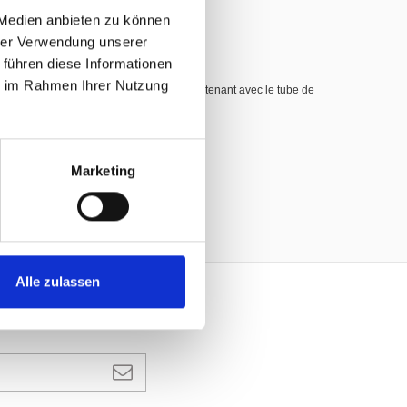
 Medien anbieten zu können
hrer Verwendung unserer
 führen diese Informationen
ie im Rahmen Ihrer Nutzung
ylindrique, galvanisés à chaud, d’un seul tenant avec le tube de
de 2 kg.
ier
Marketing
Alle zulassen
N ABONNEMENT À UNE