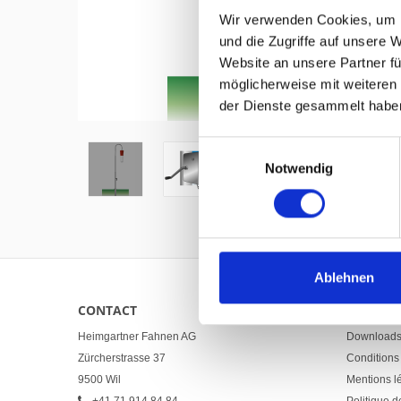
Wir verwenden Cookies, um I
und die Zugriffe auf unsere 
Website an unsere Partner fü
möglicherweise mit weiteren
Hover to zoom
der Dienste gesammelt habe
Einwilligungsauswahl
Notwendig
Ablehnen
CONTACT
LINKS
Heimgartner Fahnen AG
Download
Zürcherstrasse 37
Conditions
9500 Wil
Mentions l