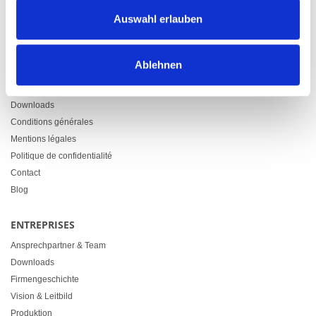
Zürcherstrasse 37
Auswahl erlauben
9500 Wil
+41 71 914 84 84
info@heimgartner.com
Ablehnen
LINKS
Downloads
Conditions générales
Mentions légales
Politique de confidentialité
Contact
Blog
ENTREPRISES
Ansprechpartner & Team
Downloads
Firmengeschichte
Vision & Leitbild
Produktion