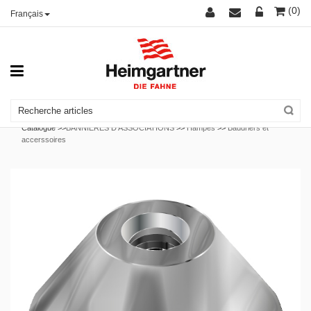
(0)
Français
Catalogue >>
BANNIÈRES D'ASSOCIATIONS
>>
Hampes
>>
Baudriers et
accerssoires