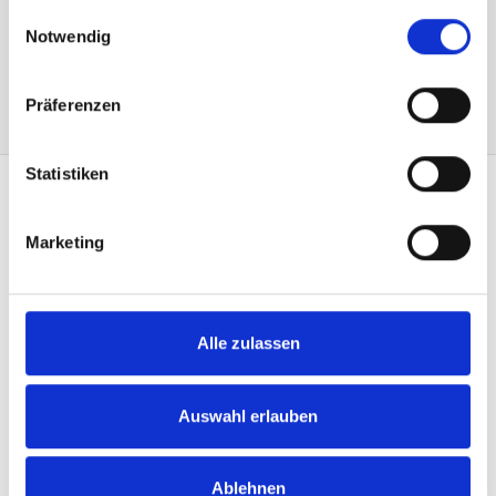
gesammelt haben.
dans le panier
Einwilligungsauswahl
Notwendig
Präferenzen
Statistiken
CONTACT
Marketing
Heimgartner Fahnen AG
Zürcherstrasse 37
9500 Wil
+41 71 914 84 84
Alle zulassen
info@heimgartner.com
LINKS
Auswahl erlauben
Downloads
Conditions générales
Ablehnen
Mentions légales