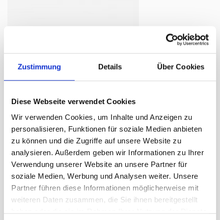
Zustimmung
Details
Über Cookies
Anneau coulissant en PVC avec
vis à anneau, en haut Ø 35 mm
Diese Webseite verwendet Cookies
Jours de livraison:
ca. 3-5 Arbeitstage
Wir verwenden Cookies, um Inhalte und Anzeigen zu
personalisieren, Funktionen für soziale Medien anbieten
10.80 CHF
zu können und die Zugriffe auf unsere Website zu
analysieren. Außerdem geben wir Informationen zu Ihrer
Prix plus 8.1% TVA:
11.65 CHF
Verwendung unserer Website an unsere Partner für
soziale Medien, Werbung und Analysen weiter. Unsere
brève description
Partner führen diese Informationen möglicherweise mit
Numéro d'article: A018361
weiteren Daten zusammen, die Sie ihnen bereitgestellt
5803.35
haben oder die sie im Rahmen Ihrer Nutzung der Dienste