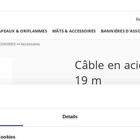
PEAUX & ORIFLAMMES
MÂTS & ACCESSOIRES
BANNIÈRES D'ASS
ESSOIRES
>>
Accessoires
Câble en ac
19 m
Ø 5 mm, Câb
chromé ave
Details
Cookies