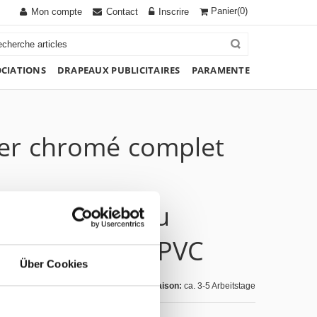
Panier
(0)
Mon compte
Contact
Inscrire
OCIATIONS
DRAPEAUX PUBLICITAIRES
PARAMENTE
ier chromé complet
le en acier au
c revêtement PVC
Über Cookies
Jours de livraison:
ca. 3-5 Arbeitstage