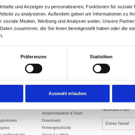
174.70 CHF
nhalte und Anzeigen zu personalisieren, Funktionen für soziale
Prix plus 8.1% TVA:
188.85 CHF
Website zu analysieren. Außerdem geben wir Informationen zu I
r soziale Medien, Werbung und Analysen weiter. Unsere Partner
brève description
 Daten zusammen, die Sie ihnen bereitgestellt haben oder die s
Numéro d'article: A018557
n.
7120.19
y compris crochet de drapeau supérieur 
Präferenzen
Statistiken
dans le pan
Auswahl erlauben
ENTREPRISES
SOUSCRIVEZ U
NEWSLETTER
s
Ansprechpartner & Team
 générales
Downloads
égales
Firmengeschichte