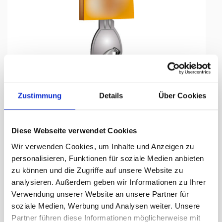
Tap to expand
Zustimmung
Details
Über Cookies
Diese Webseite verwendet Cookies
Wir verwenden Cookies, um Inhalte und Anzeigen zu
Verrou de securité, ABUS 65/25
personalisieren, Funktionen für soziale Medien anbieten
zu können und die Zugriffe auf unsere Website zu
Jours de livraison:
ca. 3-5 Arbeitstage
analysieren. Außerdem geben wir Informationen zu Ihrer
Verwendung unserer Website an unsere Partner für
17.75 CHF
soziale Medien, Werbung und Analysen weiter. Unsere
Prix plus 8.1% TVA:
19.20 CHF
Partner führen diese Informationen möglicherweise mit