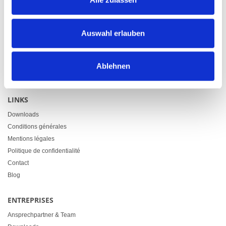
CONTACT
Heimgartner Fahnen AG
Auswahl erlauben
Zürcherstrasse 37
9500 Wil
+41 71 914 84 84
Ablehnen
info@heimgartner.com
LINKS
Downloads
Conditions générales
Mentions légales
Politique de confidentialité
Contact
Blog
ENTREPRISES
Ansprechpartner & Team