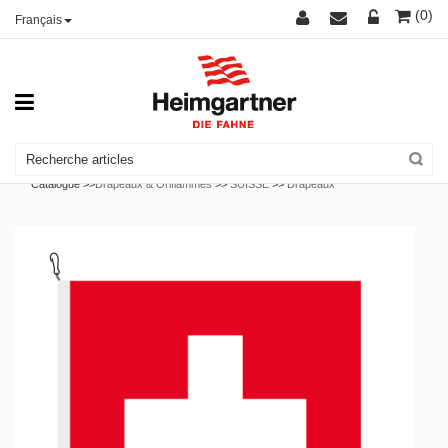
(0)
Français
Catalogue >>
Drapeaux & Oriflammes
>>
SUISSE
>>
Drapeaux