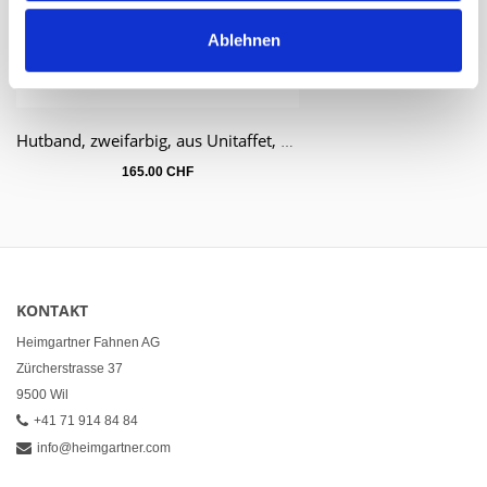
Ablehnen
Hutband, zweifarbig, aus Unitaffet, reine Seide
165.00 CHF
KONTAKT
Heimgartner Fahnen AG
Zürcherstrasse 37
9500 Wil
+41 71 914 84 84
info@heimgartner.com