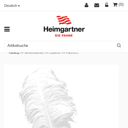
(0)
Deutsch
Katalog >>
Vereinsfahnen
>>
Zubehör
>>
Fähnrich