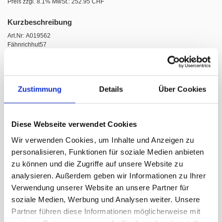
Preis zzgl. 8.1% MwSt.:
252.95 CHF
Kurzbeschreibung
Art.Nr: A019562
Fähnrichhut57
In den Warenkorb
Zustimmung
Details
Über Cookies
Diese Webseite verwendet Cookies
Wir verwenden Cookies, um Inhalte und Anzeigen zu
WIR EMPFEHLEN PASSEND
personalisieren, Funktionen für soziale Medien anbieten
ODER ALS ALTERNATIVE
zu können und die Zugriffe auf unsere Website zu
analysieren. Außerdem geben wir Informationen zu Ihrer
Verwendung unserer Website an unsere Partner für
soziale Medien, Werbung und Analysen weiter. Unsere
Partner führen diese Informationen möglicherweise mit