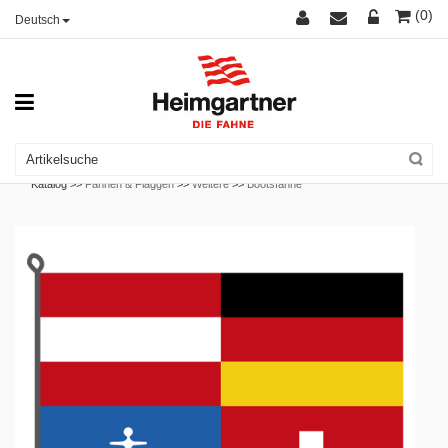
(0)
Deutsch
Katalog >>
Fahnen & Flaggen
>>
Weitere
>>
Bootsfahne