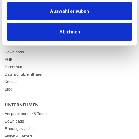
Zürcherstrasse 37
Auswahl erlauben
9500 Wil
+41 71 914 84 84
info@heimgartner.com
Ablehnen
LINKS
Downloads
AGB
Impressum
Datenschutzrichtlinien
Kontakt
Blog
UNTERNEHMEN
Ansprechpartner & Team
Downloads
Firmengeschichte
Vision & Leitbild