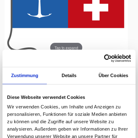
Tap to expand
Zustimmung
Details
Über Cookies
Fahne, Bootsfahne, DS
Bodensee-Dreiländerfahne, 45 x 60
Diese Webseite verwendet Cookies
Wir verwenden Cookies, um Inhalte und Anzeigen zu
cm
personalisieren, Funktionen für soziale Medien anbieten
zu können und die Zugriffe auf unsere Website zu
Lieferzeit Tage:
ab Lager
analysieren. Außerdem geben wir Informationen zu Ihrer
Verwendung unserer Website an unsere Partner für