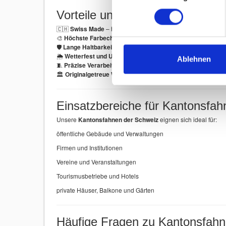
Vorteile unserer Kantonsfahnen
🇨🇭
Swiss Made
– hergestellt in der Schweiz
🎨
Höchste Farbechtheit
– brillante und langlebige Farben
🛡
Lange Haltbarkeit
– robustes Fahnenmaterial
🌦
Wetterfest und UV-beständig
– ideal für den Aussenberei
Ablehnen
🧵
Präzise Verarbeitung
– verstärkte Nähte und stabile Ausf
🏛
Originalgetreue Wappen
– detailgenauer Druck
Einsatzbereiche für Kantonsfah
Unsere
Kantonsfahnen der Schweiz
eignen sich ideal für:
öffentliche Gebäude und Verwaltungen
Firmen und Institutionen
Vereine und Veranstaltungen
Tourismusbetriebe und Hotels
private Häuser, Balkone und Gärten
Häufige Fragen zu Kantonsfah