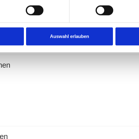
ch
Auswahl erlauben
ührung
nen
nen