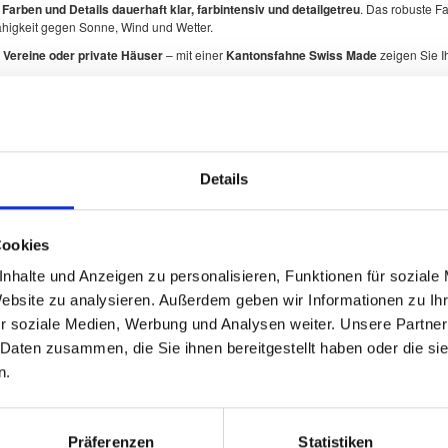
arben und Details dauerhaft klar, farbintensiv und detailgetreu
. Das robuste F
ähigkeit gegen Sonne, Wind und Wetter.
 Vereine oder private Häuser
– mit einer
Kantonsfahne Swiss Made
zeigen Sie I
izer Kantone
mit originalgetreuer Darstellung der offiziellen Wappen.
Details
Cookies
nhalte und Anzeigen zu personalisieren, Funktionen für soziale
Website zu analysieren. Außerdem geben wir Informationen zu I
r soziale Medien, Werbung und Analysen weiter. Unsere Partner
 Daten zusammen, die Sie ihnen bereitgestellt haben oder die s
n.
t Farben und Wappen exakt den offiziellen Vorlagen entsprechen.
Präferenzen
Statistiken