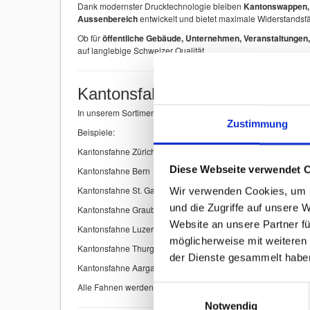
Dank modernster Drucktechnologie bleiben
Kantonswappen, F
Aussenbereich
entwickelt und bietet maximale Widerstandsf
Ob für
öffentliche Gebäude, Unternehmen, Veranstaltungen,
auf langlebige Schweizer Qualität.
Kantonsfahnen der Schweiz
In unserem Sortiment finden Sie
Kantonsfahnen aller Schwe
Zustimmung
Beispiele:
Kantonsfahne Zürich
Diese Webseite verwendet 
Kantonsfahne Bern
Kantonsfahne St. Gallen
Wir verwenden Cookies, um I
und die Zugriffe auf unsere 
Kantonsfahne Graubünden
Website an unsere Partner fü
Kantonsfahne Luzern
möglicherweise mit weiteren
Kantonsfahne Thurgau
der Dienste gesammelt habe
Kantonsfahne Aargau
Alle Fahnen werden mit
höchster Präzision produziert
, dami
Einwilligungsauswahl
Notwendig