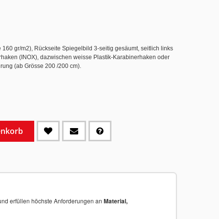
60 gr/m2), Rückseite Spiegelbild 3-seitig gesäumt, seitlich links
nerhaken (INOX), dazwischen weisse Plastik-Karabinerhaken oder
rung (ab Grösse 200 /200 cm).
enkorb
nd erfüllen höchste Anforderungen an
Material,