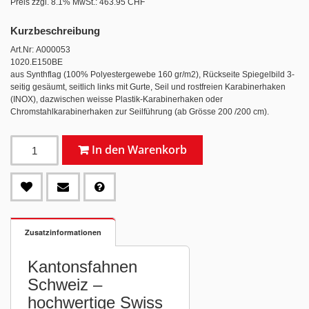
Preis zzgl. 8.1% MwSt.:
463.95 CHF
Kurzbeschreibung
Art.Nr: A000053
1020.E150BE
aus Synthflag (100% Polyestergewebe 160 gr/m2), Rückseite Spiegelbild 3-
seitig gesäumt, seitlich links mit Gurte, Seil und rostfreien Karabinerhaken
(INOX), dazwischen weisse Plastik-Karabinerhaken oder
Chromstahlkarabinerhaken zur Seilführung (ab Grösse 200 /200 cm).
In den Warenkorb
Zusatzinformationen
Kantonsfahnen
Schweiz –
hochwertige Swiss