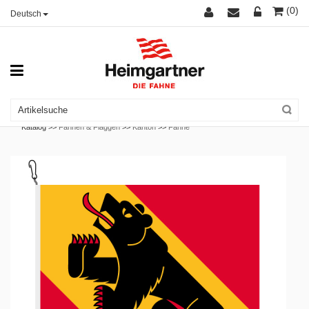
(0)
Deutsch
Katalog >>
Fahnen & Flaggen
>>
Kanton
>>
Fahne