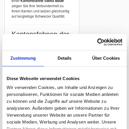
einer
Kantonsfahne Swiss Made
zeigen Sie Ihre Verbundenheit zu
Ihrem Kanton und setzen gleichzeitig
auf langlebige Schweizer Qualität.
Kantonsfahnen der
Schweiz
In unserem Sortiment finden Sie
Kantonsfahnen aller Schweizer
Zustimmung
Details
Über Cookies
Kantone
mit originalgetreuer
Darstellung der offiziellen Wappen.
Beispiele:
Diese Webseite verwendet Cookies
Kantonsfahne Zürich
Wir verwenden Cookies, um Inhalte und Anzeigen zu
Kantonsfahne Bern
personalisieren, Funktionen für soziale Medien anbieten
Kantonsfahne St. Gallen
zu können und die Zugriffe auf unsere Website zu
Kantonsfahne Graubünden
analysieren. Außerdem geben wir Informationen zu Ihrer
Kantonsfahne Luzern
Verwendung unserer Website an unsere Partner für
Kantonsfahne Thurgau
soziale Medien, Werbung und Analysen weiter. Unsere
Partner führen diese Informationen möglicherweise mit