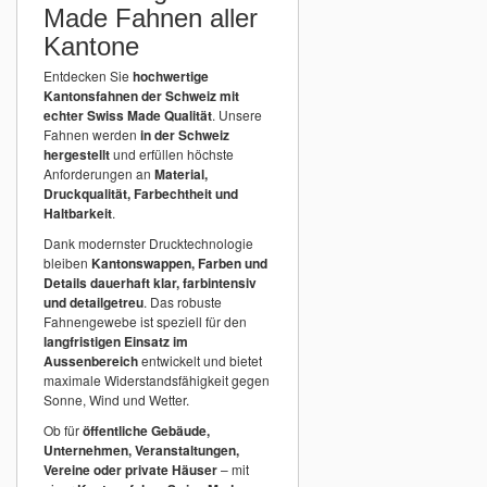
Made Fahnen aller
Kantone
Entdecken Sie
hochwertige
Kantonsfahnen der Schweiz mit
echter Swiss Made Qualität
. Unsere
Fahnen werden
in der Schweiz
hergestellt
und erfüllen höchste
Anforderungen an
Material,
Druckqualität, Farbechtheit und
Haltbarkeit
.
Dank modernster Drucktechnologie
bleiben
Kantonswappen, Farben und
Details dauerhaft klar, farbintensiv
und detailgetreu
. Das robuste
Fahnengewebe ist speziell für den
langfristigen Einsatz im
Aussenbereich
entwickelt und bietet
maximale Widerstandsfähigkeit gegen
Sonne, Wind und Wetter.
Ob für
öffentliche Gebäude,
Unternehmen, Veranstaltungen,
Vereine oder private Häuser
– mit