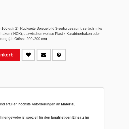
60 gr/m2), Rückseite Spiegelbild 3-seitig gesäumt, seitlich links
nerhaken (INOX), dazwischen weisse Plastik-Karabinerhaken oder
rung (ab Grösse 200 /200 cm).
enkorb
nd erfüllen höchste Anforderungen an
Material,
ahnengewebe ist speziell für den
langfristigen Einsatz im