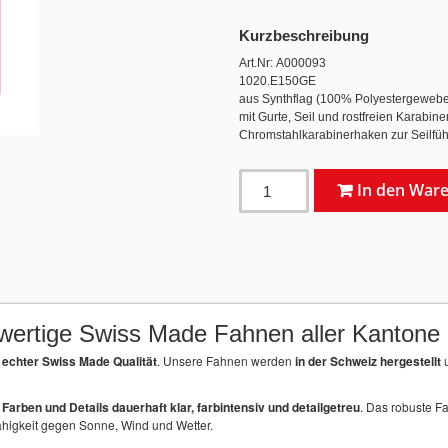
Kurzbeschreibung
Art.Nr: A000093
1020.E150GE
aus Synthflag (100% Polyestergewebe 1
mit Gurte, Seil und rostfreien Karabi
Chromstahlkarabinerhaken zur Seilfüh
In den War
ertige Swiss Made Fahnen aller Kantone
echter Swiss Made Qualität
. Unsere Fahnen werden
in der Schweiz hergestellt
u
arben und Details dauerhaft klar, farbintensiv und detailgetreu
. Das robuste F
ähigkeit gegen Sonne, Wind und Wetter.