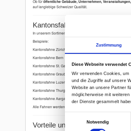
Ob für
öffentliche Gebäude, Unternehmen, Veranstaltungen,
auf langlebige Schweizer Qualität.
Kantonsfahnen der Schweiz
In unserem Sortiment finden Sie
Kantonsfahnen aller Schwe
Beispiele:
Zustimmung
Kantonsfahne Zürich
Kantonsfahne Bern
Diese Webseite verwendet 
Kantonsfahne St. Gallen
Wir verwenden Cookies, um I
Kantonsfahne Graubünden
und die Zugriffe auf unsere 
Kantonsfahne Luzern
Website an unsere Partner fü
Kantonsfahne Thurgau
möglicherweise mit weiteren
Kantonsfahne Aargau
der Dienste gesammelt habe
Alle Fahnen werden mit
höchster Präzision produziert
, dami
Einwilligungsauswahl
Notwendig
Vorteile unserer Kantonsfahnen