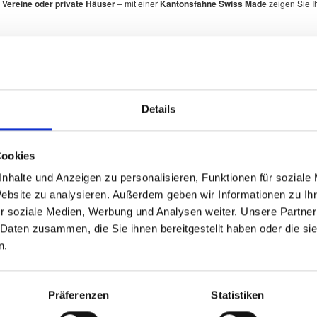
 Vereine oder private Häuser
– mit einer
Kantonsfahne Swiss Made
zeigen Sie I
izer Kantone
mit originalgetreuer Darstellung der offiziellen Wappen.
Details
Cookies
nhalte und Anzeigen zu personalisieren, Funktionen für soziale
Website zu analysieren. Außerdem geben wir Informationen zu I
r soziale Medien, Werbung und Analysen weiter. Unsere Partner
 Daten zusammen, die Sie ihnen bereitgestellt haben oder die s
n.
t Farben und Wappen exakt den offiziellen Vorlagen entsprechen.
Präferenzen
Statistiken