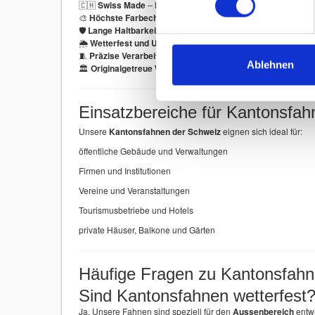
🇨🇭
Swiss Made
– hergestellt in der Schweiz
🎨
Höchste Farbechtheit
– brillante und langlebige Farben
🛡
Lange Haltbarkeit
– robustes Fahnenmaterial
🌦
Wetterfest und UV-beständig
– ideal für den Aussenberei
🧵
Präzise Verarbeitung
– verstärkte Nähte und stabile Ausf
Ablehnen
🏛
Originalgetreue Wappen
– detailgenauer Druck
Einsatzbereiche für Kantonsfah
Unsere
Kantonsfahnen der Schweiz
eignen sich ideal für:
öffentliche Gebäude und Verwaltungen
Firmen und Institutionen
Vereine und Veranstaltungen
Tourismusbetriebe und Hotels
private Häuser, Balkone und Gärten
Häufige Fragen zu Kantonsfah
Sind Kantonsfahnen wetterfest
Ja. Unsere Fahnen sind speziell für den
Aussenbereich
entwi