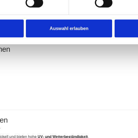
ch
ührung
Auswahl erlauben
nen
nen
?
ckelt und bieten hohe
UV- und Wetterbeständigkeit
.