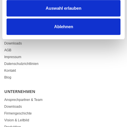
Zürcherstrasse 37
Auswahl erlauben
9500 Wil
+41 71 914 84 84
info@heimgartner.com
Ablehnen
LINKS
Downloads
AGB
Impressum
Datenschutzrichtlinien
Kontakt
Blog
UNTERNEHMEN
Ansprechpartner & Team
Downloads
Firmengeschichte
Vision & Leitbild