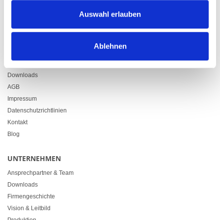
Zürcherstrasse 37
Auswahl erlauben
9500 Wil
+41 71 914 84 84
info@heimgartner.com
Ablehnen
LINKS
Downloads
AGB
Impressum
Datenschutzrichtlinien
Kontakt
Blog
UNTERNEHMEN
Ansprechpartner & Team
Downloads
Firmengeschichte
Vision & Leitbild