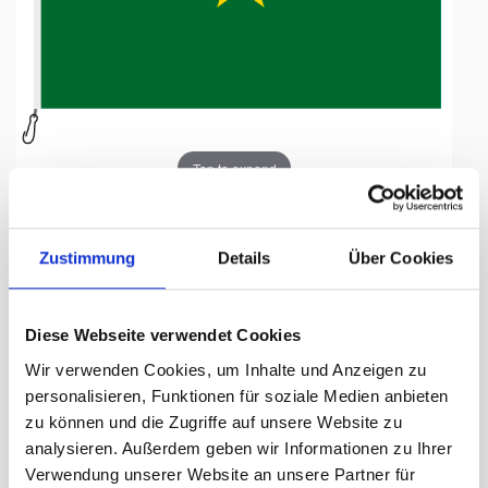
Tap to expand
Zustimmung
Details
Über Cookies
Fahne, Nation bedruckt,
Diese Webseite verwendet Cookies
Burkina Faso, 200 x 300 cm
Wir verwenden Cookies, um Inhalte und Anzeigen zu
personalisieren, Funktionen für soziale Medien anbieten
Lieferzeit Tage:
ca. 5-7 Arbeitstage
zu können und die Zugriffe auf unsere Website zu
analysieren. Außerdem geben wir Informationen zu Ihrer
318.00 CHF
Verwendung unserer Website an unsere Partner für