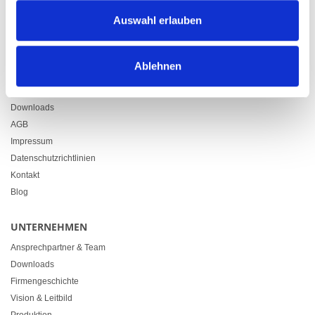
Zürcherstrasse 37
Auswahl erlauben
9500 Wil
+41 71 914 84 84
info@heimgartner.com
Ablehnen
LINKS
Downloads
AGB
Impressum
Datenschutzrichtlinien
Kontakt
Blog
UNTERNEHMEN
Ansprechpartner & Team
Downloads
Firmengeschichte
Vision & Leitbild