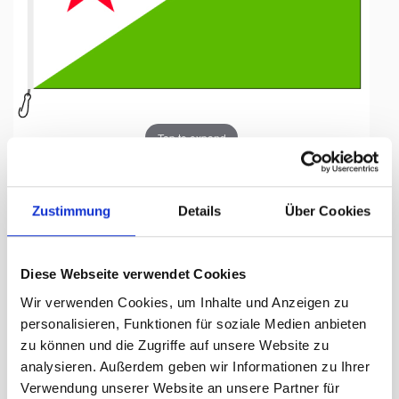
Tap to expand
Zustimmung
Details
Über Cookies
Fahne, Nation bedruckt,
Diese Webseite verwendet Cookies
Dschibuti, 150 x 225 cm
Wir verwenden Cookies, um Inhalte und Anzeigen zu
personalisieren, Funktionen für soziale Medien anbieten
Lieferzeit Tage:
ca. 5-7 Arbeitstage
zu können und die Zugriffe auf unsere Website zu
analysieren. Außerdem geben wir Informationen zu Ihrer
190.90 CHF
Verwendung unserer Website an unsere Partner für