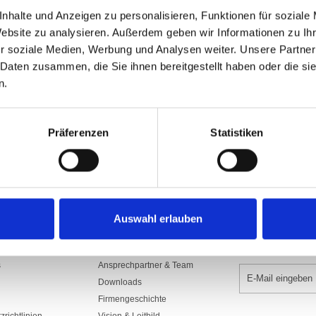
Art.Nr: A000829
nhalte und Anzeigen zu personalisieren, Funktionen für soziale
1300.SDS70GEO
Website zu analysieren. Außerdem geben wir Informationen zu I
Aus Polyesterstoff 160/165 gr./m2​, sc
r soziale Medien, Werbung und Analysen weiter. Unsere Partner
mit Gurte, Seil und rostfreien Karabi
Seilführung, Rückseite Spiegelbild.
 Daten zusammen, die Sie ihnen bereitgestellt haben oder die s
n.
In den War
Präferenzen
Statistiken
Auswahl erlauben
UNTERNEHMEN
NEWSLETTER 
s
Ansprechpartner & Team
Downloads
Firmengeschichte