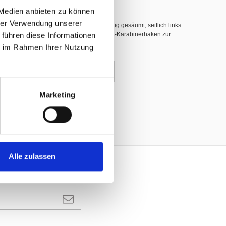
 Medien anbieten zu können
hrer Verwendung unserer
hwer entflammbar nach DIN 4102 B1, 3-seitig gesäumt, seitlich links
 führen diese Informationen
nerhaken (INOX), dazwischen weisse Plastik-Karabinerhaken zur
ie im Rahmen Ihrer Nutzung
enkorb
Marketing
Alle zulassen
ANMELDEN