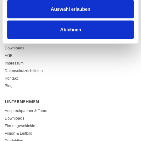
Zürcherstrasse 37
Auswahl erlauben
9500 Wil
+41 71 914 84 84
info@heimgartner.com
Ablehnen
LINKS
Downloads
AGB
Impressum
Datenschutzrichtlinien
Kontakt
Blog
UNTERNEHMEN
Ansprechpartner & Team
Downloads
Firmengeschichte
Vision & Leitbild