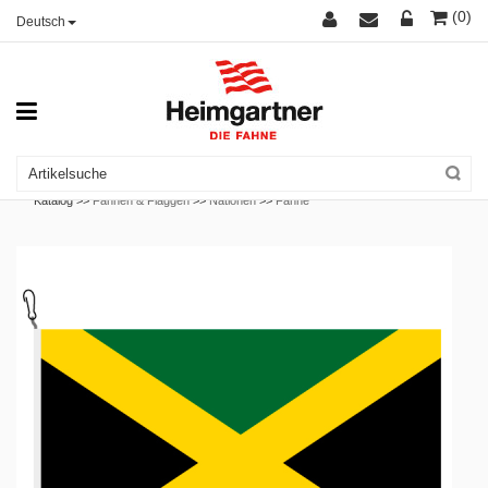
(0)
Deutsch
Katalog >>
Fahnen & Flaggen
>>
Nationen
>>
Fahne