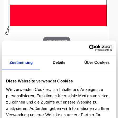
Tap to expand
Zustimmung
Details
Über Cookies
Fahne, Nation bedruckt,
Diese Webseite verwendet Cookies
Österreich, 70 x 100 cm
Wir verwenden Cookies, um Inhalte und Anzeigen zu
personalisieren, Funktionen für soziale Medien anbieten
Lieferzeit Tage:
ca. 5-7 Arbeitstage
zu können und die Zugriffe auf unsere Website zu
analysieren. Außerdem geben wir Informationen zu Ihrer
55.50 CHF
Verwendung unserer Website an unsere Partner für