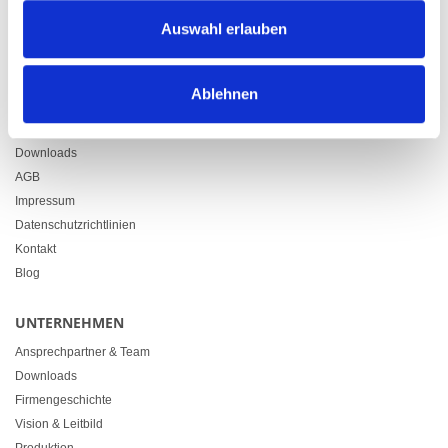
Zürcherstrasse 37
Auswahl erlauben
9500 Wil
+41 71 914 84 84
info@heimgartner.com
Ablehnen
LINKS
Downloads
AGB
Impressum
Datenschutzrichtlinien
Kontakt
Blog
UNTERNEHMEN
Ansprechpartner & Team
Downloads
Firmengeschichte
Vision & Leitbild