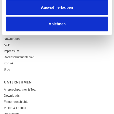
Zürcherstrasse 37
Auswahl erlauben
9500 Wil
+41 71 914 84 84
info@heimgartner.com
Ablehnen
LINKS
Downloads
AGB
Impressum
Datenschutzrichtlinien
Kontakt
Blog
UNTERNEHMEN
Ansprechpartner & Team
Downloads
Firmengeschichte
Vision & Leitbild