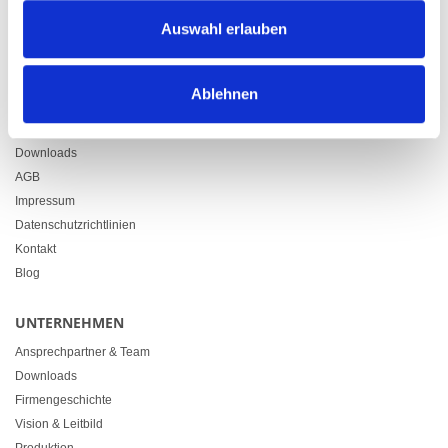
Zürcherstrasse 37
Auswahl erlauben
9500 Wil
+41 71 914 84 84
info@heimgartner.com
Ablehnen
LINKS
Downloads
AGB
Impressum
Datenschutzrichtlinien
Kontakt
Blog
UNTERNEHMEN
Ansprechpartner & Team
Downloads
Firmengeschichte
Vision & Leitbild