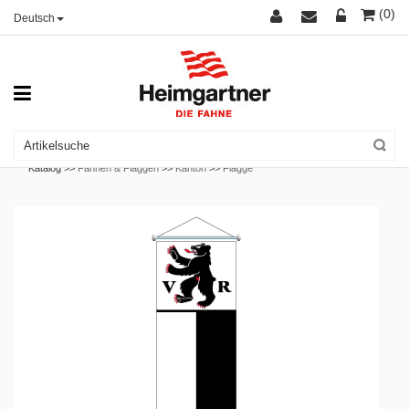
(0)
Deutsch
Katalog >>
Fahnen & Flaggen
>>
Kanton
>>
Flagge