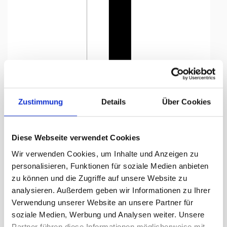
Tap to expand
Zustimmung
Details
Über Cookies
Diese Webseite verwendet Cookies
Flagge, Kanton bedruckt
Wir verwenden Cookies, um Inhalte und Anzeigen zu
Appenzell AR, 120 x 600 cm,
personalisieren, Funktionen für soziale Medien anbieten
zu können und die Zugriffe auf unsere Website zu
Lieferzeit Tage:
ca. 5-7 Arbeitstage
analysieren. Außerdem geben wir Informationen zu Ihrer
Verwendung unserer Website an unsere Partner für
354.65 CHF
soziale Medien, Werbung und Analysen weiter. Unsere
Partner führen diese Informationen möglicherweise mit