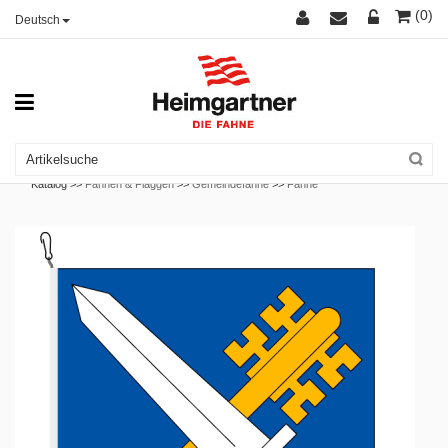
(0)
Deutsch
Katalog >>
Fahnen & Flaggen
>>
Gemeindefahne
>>
Fahne