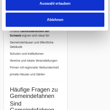
detailgenauer Druck
Auswahl erlauben
Einsatzbereiche für
Ablehnen
Gemeindefahnen
Unsere
Gemeindefahnen der
Schweiz
eignen sich ideal für:
Gemeindehäuser und öffentliche
Gebäude
Schulen und Institutionen
Vereine und lokale Veranstaltungen
Firmen mit regionaler Verbundenheit
private Häuser und Gärten
Häufige Fragen zu
Gemeindefahnen
Sind
Gemeindefahnen