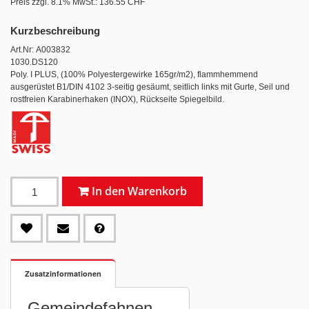
Preis zzgl. 8.1% MwSt.:
136.55 CHF
Kurzbeschreibung
Art.Nr: A003832
1030.DS120
Poly. I PLUS, (100% Polyestergewirke 165gr/m2), flammhemmend
ausgerüstet B1/DIN 4102 3-seitig gesäumt, seitlich links mit Gurte, Seil und
rostfreien Karabinerhaken (INOX), Rückseite Spiegelbild.
In den Warenkorb
Zusatzinformationen
Gemeindefahnen