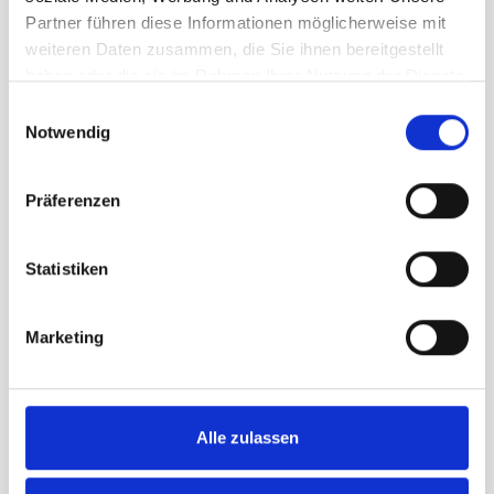
Gemeindefahne Chur
Partner führen diese Informationen möglicherweise mit
Gemeindefahne Frauenfeld
weiteren Daten zusammen, die Sie ihnen bereitgestellt
Gemeindefahne Rapperswil-Jona
haben oder die sie im Rahmen Ihrer Nutzung der Dienste
Alle Fahnen werden mit
höchster
gesammelt haben.
Einwilligungsauswahl
Präzision produziert
, damit Farben
Notwendig
und Wappen exakt den offiziellen
Vorlagen entsprechen.
Präferenzen
Vorteile unserer
Gemeindefahnen
Statistiken
🇨🇭
Swiss Made
– hergestellt in der
Schweiz
🎨
Höchste Farbechtheit
– brillante
Marketing
und langlebige Farben
🛡
Lange Haltbarkeit
– robustes
Fahnenmaterial
🌦
Wetterfest und UV-beständig
–
ideal für den Aussenbereich
Alle zulassen
🧵
Präzise Verarbeitung
– verstärkte
Nähte und stabile Ausführung
🏛
Originalgetreue Wappen
–