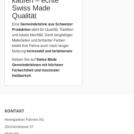
kaufen – echte
Swiss Made
Qualität
Eine
Gemeindefahne aus Schweizer
Produktion
steht für Qualität, Tradition
und lokale Identität. Dank langlebiger
Materialien und brillanter Farben
bleibt Ihre Fahne auch nach langer
Nutzung
formstabil und farbintensiv
.
Setzen Sie auf
Swiss Made
Gemeindefahnen mit höchster
Farbechtheit und maximaler
Haltbarkeit
.
KONTAKT
Heimgartner Fahnen AG
Zürcherstrasse 37