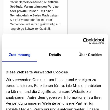
Ob für
Gemeindehäuser, öffentliche
Gebäude, Veranstaltungen, Vereine
oder private Häuser
– mit einer
Gemeindefahne Swiss Made
zeigen
Sie Ihre Verbundenheit mit Ihrer
Gemeinde und setzen gleichzeitig auf
langlebige Schweizer Qualität.
Gemeindefahnen
Schweiz A–Z
Zustimmung
Details
Über Cookies
In unserem Sortiment finden Sie
Gemeindefahnen vieler Schweizer
Gemeinden
mit originalgetreuen
Wappen.
Diese Webseite verwendet Cookies
Beispiele:
Wir verwenden Cookies, um Inhalte und Anzeigen zu
Gemeindefahne Zürich
personalisieren, Funktionen für soziale Medien anbieten
Gemeindefahne Winterthur
zu können und die Zugriffe auf unsere Website zu
analysieren. Außerdem geben wir Informationen zu Ihrer
Gemeindefahne St. Gallen
Verwendung unserer Website an unsere Partner für
Gemeindefahne Luzern
soziale Medien, Werbung und Analysen weiter. Unsere