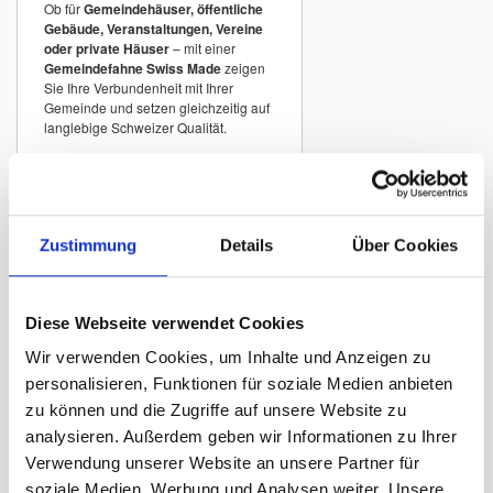
Ob für
Gemeindehäuser, öffentliche
Gebäude, Veranstaltungen, Vereine
oder private Häuser
– mit einer
Gemeindefahne Swiss Made
zeigen
Sie Ihre Verbundenheit mit Ihrer
Gemeinde und setzen gleichzeitig auf
langlebige Schweizer Qualität.
Gemeindefahnen
Schweiz A–Z
Zustimmung
Details
Über Cookies
In unserem Sortiment finden Sie
Gemeindefahnen vieler Schweizer
Gemeinden
mit originalgetreuen
Wappen.
Diese Webseite verwendet Cookies
Beispiele:
Wir verwenden Cookies, um Inhalte und Anzeigen zu
Gemeindefahne Zürich
personalisieren, Funktionen für soziale Medien anbieten
Gemeindefahne Winterthur
zu können und die Zugriffe auf unsere Website zu
analysieren. Außerdem geben wir Informationen zu Ihrer
Gemeindefahne St. Gallen
Verwendung unserer Website an unsere Partner für
Gemeindefahne Luzern
soziale Medien, Werbung und Analysen weiter. Unsere