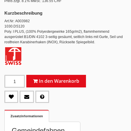
Preis zzgl. 8.1% MwSt.:
136.55 CHF
Kurzbeschreibung
Art.Nr: A003982
1030.DS120
Poly. I PLUS, (100% Polyestergewirke 165gr/m2), flammhemmend
ausgerüstet B1/DIN 4102 3-seitig gesäumt, seitlich links mit Gurte, Seil und
rostfreien Karabinerhaken (INOX), Rückseite Spiegelbild.
In den Warenkorb
Zusatzinformationen
Gemeindefahnen