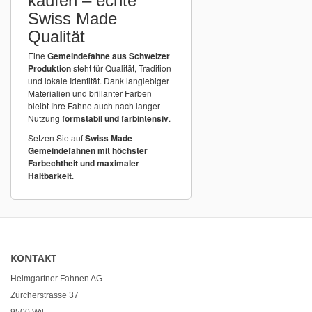
kaufen – echte
Swiss Made
Qualität
Eine
Gemeindefahne aus Schweizer
Produktion
steht für Qualität, Tradition
und lokale Identität. Dank langlebiger
Materialien und brillanter Farben
bleibt Ihre Fahne auch nach langer
Nutzung
formstabil und farbintensiv
.
Setzen Sie auf
Swiss Made
Gemeindefahnen mit höchster
Farbechtheit und maximaler
Haltbarkeit
.
KONTAKT
Heimgartner Fahnen AG
Zürcherstrasse 37