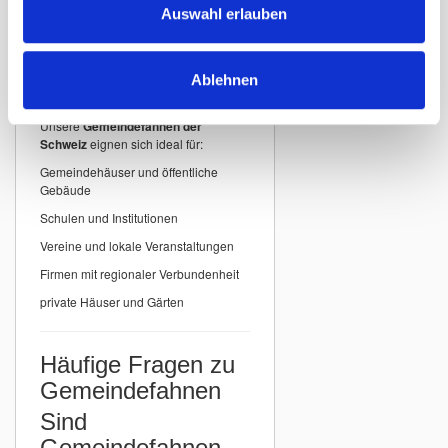
detailgenauer Druck
Auswahl erlauben
Einsatzbereiche für
Ablehnen
Gemeindefahnen
Unsere
Gemeindefahnen der
Schweiz
eignen sich ideal für:
Gemeindehäuser und öffentliche
Gebäude
Schulen und Institutionen
Vereine und lokale Veranstaltungen
Firmen mit regionaler Verbundenheit
private Häuser und Gärten
Häufige Fragen zu
Gemeindefahnen
Sind
Gemeindefahnen