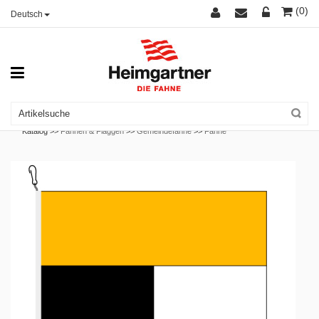
(0)
Deutsch
Katalog >>
Fahnen & Flaggen
>>
Gemeindefahne
>>
Fahne