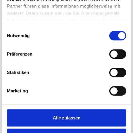
Gemeindefahne Chur
Partner führen diese Informationen möglicherweise mit
Gemeindefahne Frauenfeld
weiteren Daten zusammen, die Sie ihnen bereitgestellt
Gemeindefahne Rapperswil-Jona
haben oder die sie im Rahmen Ihrer Nutzung der Dienste
Alle Fahnen werden mit
höchster
gesammelt haben.
Einwilligungsauswahl
Präzision produziert
, damit Farben
Notwendig
und Wappen exakt den offiziellen
Vorlagen entsprechen.
Präferenzen
Vorteile unserer
Gemeindefahnen
Statistiken
🇨🇭
Swiss Made
– hergestellt in der
Schweiz
🎨
Höchste Farbechtheit
– brillante
Marketing
und langlebige Farben
🛡
Lange Haltbarkeit
– robustes
Fahnenmaterial
🌦
Wetterfest und UV-beständig
–
ideal für den Aussenbereich
Alle zulassen
🧵
Präzise Verarbeitung
– verstärkte
Nähte und stabile Ausführung
🏛
Originalgetreue Wappen
–