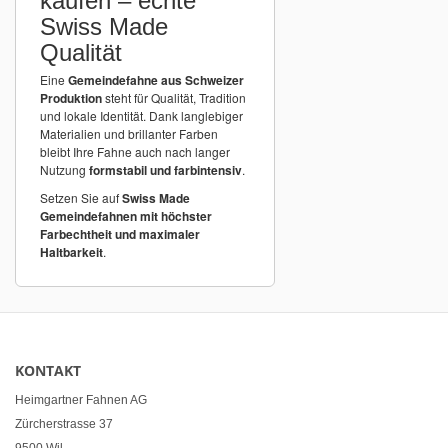
kaufen – echte
Swiss Made
Qualität
Eine
Gemeindefahne aus Schweizer
Produktion
steht für Qualität, Tradition
und lokale Identität. Dank langlebiger
Materialien und brillanter Farben
bleibt Ihre Fahne auch nach langer
Nutzung
formstabil und farbintensiv
.
Setzen Sie auf
Swiss Made
Gemeindefahnen mit höchster
Farbechtheit und maximaler
Haltbarkeit
.
KONTAKT
Heimgartner Fahnen AG
Zürcherstrasse 37