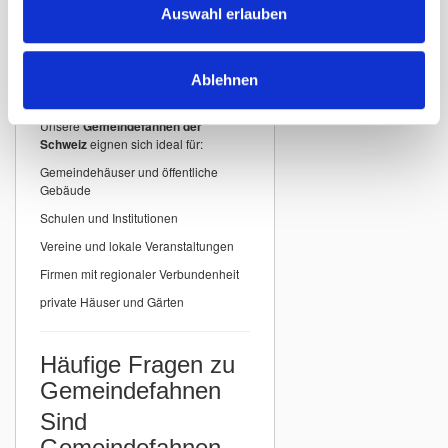
detailgenauer Druck
Auswahl erlauben
Einsatzbereiche für
Ablehnen
Gemeindefahnen
Unsere
Gemeindefahnen der
Schweiz
eignen sich ideal für:
Gemeindehäuser und öffentliche
Gebäude
Schulen und Institutionen
Vereine und lokale Veranstaltungen
Firmen mit regionaler Verbundenheit
private Häuser und Gärten
Häufige Fragen zu
Gemeindefahnen
Sind
Gemeindefahnen