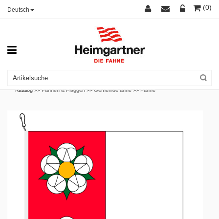
(0)
Deutsch
Katalog >>
Fahnen & Flaggen
>>
Gemeindefahne
>>
Fahne