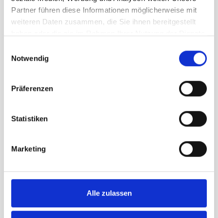
Gemeindefahne Chur
Partner führen diese Informationen möglicherweise mit
Gemeindefahne Frauenfeld
weiteren Daten zusammen, die Sie ihnen bereitgestellt
Gemeindefahne Rapperswil-Jona
haben oder die sie im Rahmen Ihrer Nutzung der Dienste
Alle Fahnen werden mit
höchster
gesammelt haben.
Einwilligungsauswahl
Präzision produziert
, damit Farben
Notwendig
und Wappen exakt den offiziellen
Vorlagen entsprechen.
Präferenzen
Vorteile unserer
Gemeindefahnen
Statistiken
🇨🇭
Swiss Made
– hergestellt in der
Schweiz
🎨
Höchste Farbechtheit
– brillante
Marketing
und langlebige Farben
🛡
Lange Haltbarkeit
– robustes
Fahnenmaterial
🌦
Wetterfest und UV-beständig
–
ideal für den Aussenbereich
Alle zulassen
🧵
Präzise Verarbeitung
– verstärkte
Nähte und stabile Ausführung
🏛
Originalgetreue Wappen
–