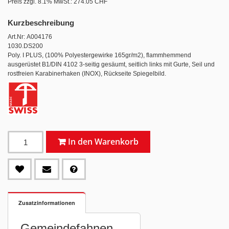
Preis zzgl. 8.1% MwSt.:
274.05 CHF
Kurzbeschreibung
Art.Nr: A004176
1030.DS200
Poly. I PLUS, (100% Polyestergewirke 165gr/m2), flammhemmend
ausgerüstet B1/DIN 4102 3-seitig gesäumt, seitlich links mit Gurte, Seil und
rostfreien Karabinerhaken (INOX), Rückseite Spiegelbild.
In den Warenkorb
Zusatzinformationen
Gemeindefahnen