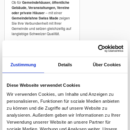
Ob für
Gemeindehäuser, öffentliche
Gebäude, Veranstaltungen, Vereine
oder private Häuser
– mit einer
Gemeindefahne Swiss Made
zeigen
Sie Ihre Verbundenheit mit Ihrer
Gemeinde und setzen gleichzeitig auf
langlebige Schweizer Qualität.
Gemeindefahnen
Schweiz A–Z
Zustimmung
Details
Über Cookies
In unserem Sortiment finden Sie
Gemeindefahnen vieler Schweizer
Gemeinden
mit originalgetreuen
Wappen.
Diese Webseite verwendet Cookies
Beispiele:
Wir verwenden Cookies, um Inhalte und Anzeigen zu
Gemeindefahne Zürich
personalisieren, Funktionen für soziale Medien anbieten
Gemeindefahne Winterthur
zu können und die Zugriffe auf unsere Website zu
analysieren. Außerdem geben wir Informationen zu Ihrer
Gemeindefahne St. Gallen
Verwendung unserer Website an unsere Partner für
Gemeindefahne Luzern
soziale Medien, Werbung und Analysen weiter. Unsere