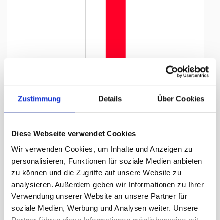
Tap to expand
Zustimmung
Details
Über Cookies
Diese Webseite verwendet Cookies
Knatterfahne, Kanton bedruckt
Wir verwenden Cookies, um Inhalte und Anzeigen zu
Jura, 120 x 700 cm
personalisieren, Funktionen für soziale Medien anbieten
zu können und die Zugriffe auf unsere Website zu
Lieferzeit Tage:
ca. 5-7 Arbeitstage
analysieren. Außerdem geben wir Informationen zu Ihrer
Verwendung unserer Website an unsere Partner für
364.05 CHF
soziale Medien, Werbung und Analysen weiter. Unsere
Partner führen diese Informationen möglicherweise mit