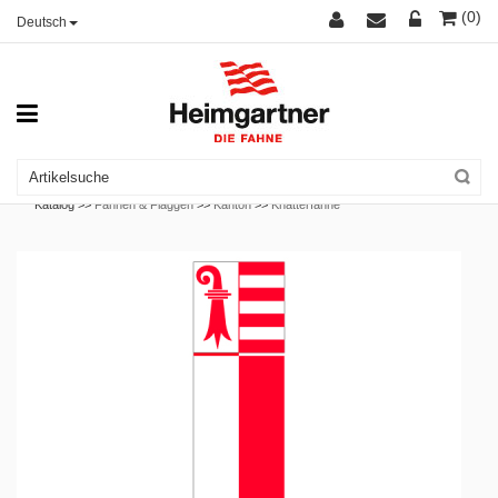
(0)
Deutsch
Katalog >>
Fahnen & Flaggen
>>
Kanton
>>
Knatterfahne