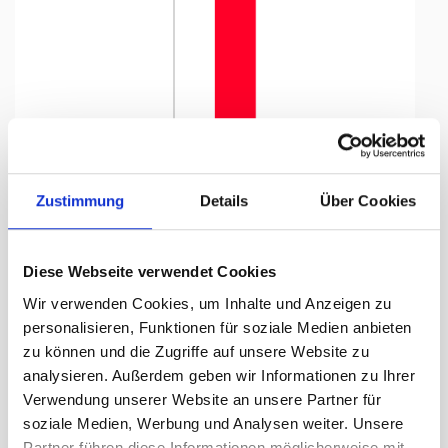
Tap to expand
Zustimmung
Details
Über Cookies
Diese Webseite verwendet Cookies
Knatterfahne, Kanton bedruckt
Wir verwenden Cookies, um Inhalte und Anzeigen zu
Jura, 78 x 400 cm
personalisieren, Funktionen für soziale Medien anbieten
zu können und die Zugriffe auf unsere Website zu
Lieferzeit Tage:
ca. 5-7 Arbeitstage
analysieren. Außerdem geben wir Informationen zu Ihrer
Verwendung unserer Website an unsere Partner für
194.75 CHF
soziale Medien, Werbung und Analysen weiter. Unsere
Partner führen diese Informationen möglicherweise mit