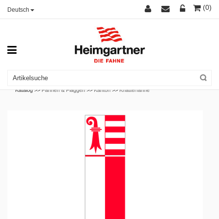
(0)
Deutsch
Katalog >>
Fahnen & Flaggen
>>
Kanton
>>
Knatterfahne