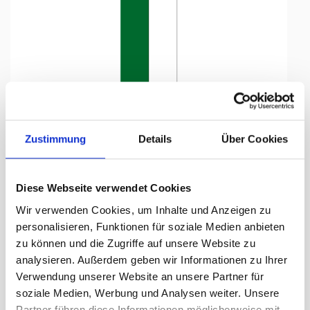
Tap to expand
Zustimmung
Details
Über Cookies
Diese Webseite verwendet Cookies
Knatterfahne, Kanton bedruckt
Wir verwenden Cookies, um Inhalte und Anzeigen zu
St. Gallen, 100 x 500 cm
personalisieren, Funktionen für soziale Medien anbieten
zu können und die Zugriffe auf unsere Website zu
Lieferzeit Tage:
ca. 5-7 Arbeitstage
analysieren. Außerdem geben wir Informationen zu Ihrer
Verwendung unserer Website an unsere Partner für
289.55 CHF
soziale Medien, Werbung und Analysen weiter. Unsere
Partner führen diese Informationen möglicherweise mit