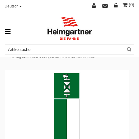
(0)
Deutsch
Katalog >>
Fahnen & Flaggen
>>
Kanton
>>
Knatterfahne