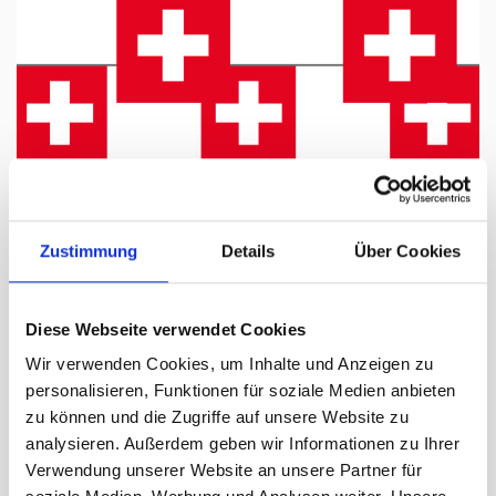
Tap to expand
Zustimmung
Details
Über Cookies
Diese Webseite verwendet Cookies
Schweizer Fahnenkette, 10 Fähnli
Wir verwenden Cookies, um Inhalte und Anzeigen zu
aus Polyester ca. 110 gr/m2, ca. 30 x
personalisieren, Funktionen für soziale Medien anbieten
30 cm, bedruckt, Länge 5 m
zu können und die Zugriffe auf unsere Website zu
analysieren. Außerdem geben wir Informationen zu Ihrer
Lieferzeit Tage:
ca. 5-7 Arbeitstage
Verwendung unserer Website an unsere Partner für