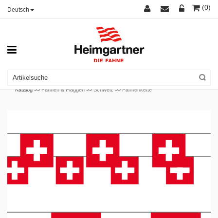
(0)
Deutsch
Katalog >>
Fahnen & Flaggen
>>
Schweiz
>>
Fahnenkette