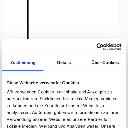
Tap to expand
Zustimmung
Details
Über Cookies
Tischfähnli, an PVC-Stab
Diese Webseite verwendet Cookies
Belgien, 10 x 15 cm
Wir verwenden Cookies, um Inhalte und Anzeigen zu
personalisieren, Funktionen für soziale Medien anbieten
Lieferzeit Tage:
ca. 5-7 Arbeitstage
zu können und die Zugriffe auf unsere Website zu
analysieren. Außerdem geben wir Informationen zu Ihrer
9.15 CHF
Verwendung unserer Website an unsere Partner für
soziale Medien, Werbung und Analysen weiter. Unsere