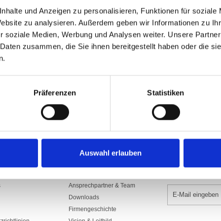
Art.Nr: A002707
nhalte und Anzeigen zu personalisieren, Funktionen für soziale
2430.10
Website zu analysieren. Außerdem geben wir Informationen zu I
aus Polyestergewebe 65 gr/m2, bedruck
r soziale Medien, Werbung und Analysen weiter. Unsere Partner
 Daten zusammen, die Sie ihnen bereitgestellt haben oder die s
In den War
n.
Präferenzen
Statistiken
Auswahl erlauben
UNTERNEHMEN
NEWSLETTER 
s
Ansprechpartner & Team
Downloads
Firmengeschichte