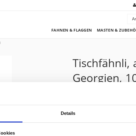
FAHNEN & FLAGGEN
MASTEN & ZUBEHÖ
l
Tischfähnli,
Georgien, 1
9.15 CHF
Details
Preis zzgl. 8.1% MwSt.:
9.90 CHF
Kurzbeschreibung
Cookies