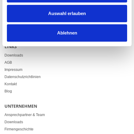
Heimgartner Fahnen AG
Zürcherstrasse 37
Auswahl erlauben
9500 Wil
+41 71 914 84 84
Ablehnen
info@heimgartner.com
LINKS
Downloads
AGB
Impressum
Datenschutzrichtlinien
Kontakt
Blog
UNTERNEHMEN
Ansprechpartner & Team
Downloads
Firmengeschichte