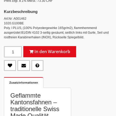
Preis zzgl. 8.1% MwSt.:
73.30 CHF
Kurzbeschreibung
Art.Nr: A001462
1020.G100BE
Poly. I PLUS, (100% Polyestergewirke 165gr/m2), flammhemmend
ausgerüstet B1/DIN 4102 3-seitig gesäumt, seitlich links mit Gurte, Seil und
rostfreien Karabinerhaken (INOX), Rückseite Spiegelbild.
In den Warenkorb
Zusatzinformationen
Geflammte
Kantonsfahnen –
traditionelle Swiss
Made Qualität