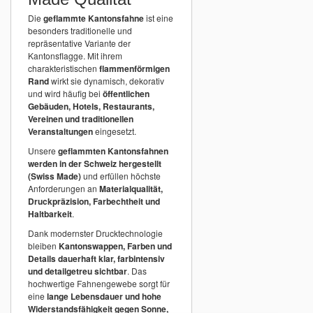
Die
geflammte Kantonsfahne
ist eine
besonders traditionelle und
repräsentative Variante der
Kantonsflagge. Mit ihrem
charakteristischen
flammenförmigen
Rand
wirkt sie dynamisch, dekorativ
und wird häufig bei
öffentlichen
Gebäuden, Hotels, Restaurants,
Vereinen und traditionellen
Veranstaltungen
eingesetzt.
Unsere
geflammten Kantonsfahnen
werden in der Schweiz hergestellt
(Swiss Made)
und erfüllen höchste
Anforderungen an
Materialqualität,
Druckpräzision, Farbechtheit und
Haltbarkeit
.
Dank modernster Drucktechnologie
bleiben
Kantonswappen, Farben und
Details dauerhaft klar, farbintensiv
und detailgetreu sichtbar
. Das
hochwertige Fahnengewebe sorgt für
eine
lange Lebensdauer und hohe
Widerstandsfähigkeit gegen Sonne,