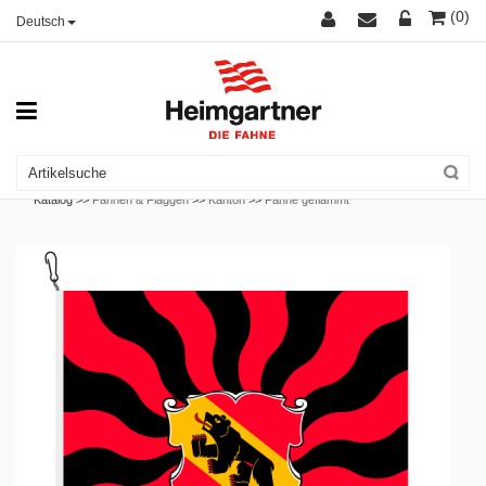
(0)
Deutsch
Katalog >>
Fahnen & Flaggen
>>
Kanton
>>
Fahne geflammt