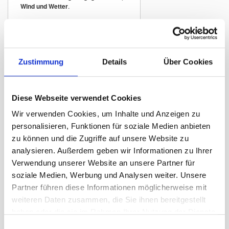
Wind und Wetter
.
Traditionelle
Kantonsfahne mit
Zustimmung
Details
Über Cookies
geflammtem Rand
Die geflammte Kantonsflagge zeichnet
sich durch ihren
typischen
flammenförmig geschnittenen Rand
Diese Webseite verwendet Cookies
aus. Diese traditionelle Fahnenform
Wir verwenden Cookies, um Inhalte und Anzeigen zu
wird häufig verwendet für:
personalisieren, Funktionen für soziale Medien anbieten
Kantonsgebäude und öffentliche
zu können und die Zugriffe auf unsere Website zu
Institutionen
analysieren. Außerdem geben wir Informationen zu Ihrer
Hotels und Tourismusbetriebe
Verwendung unserer Website an unsere Partner für
Restaurants und traditionelle
soziale Medien, Werbung und Analysen weiter. Unsere
Gasthäuser
Partner führen diese Informationen möglicherweise mit
Vereinslokale
weiteren Daten zusammen, die Sie ihnen bereitgestellt
Veranstaltungen und regionale Feste
haben oder die sie im Rahmen Ihrer Nutzung der Dienste
Hausfassaden und Balkone
gesammelt haben.
Einwilligungsauswahl