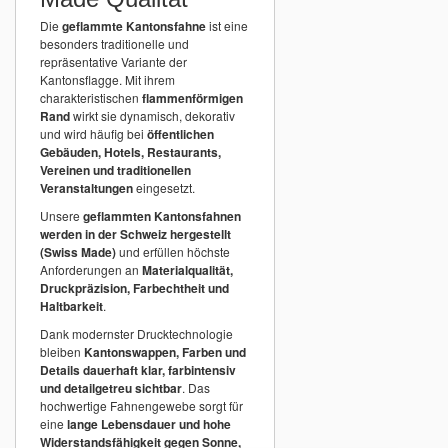
Die
geflammte Kantonsfahne
ist eine
besonders traditionelle und
repräsentative Variante der
Kantonsflagge. Mit ihrem
charakteristischen
flammenförmigen
Rand
wirkt sie dynamisch, dekorativ
und wird häufig bei
öffentlichen
Gebäuden, Hotels, Restaurants,
Vereinen und traditionellen
Veranstaltungen
eingesetzt.
Unsere
geflammten Kantonsfahnen
werden in der Schweiz hergestellt
(Swiss Made)
und erfüllen höchste
Anforderungen an
Materialqualität,
Druckpräzision, Farbechtheit und
Haltbarkeit
.
Dank modernster Drucktechnologie
bleiben
Kantonswappen, Farben und
Details dauerhaft klar, farbintensiv
und detailgetreu sichtbar
. Das
hochwertige Fahnengewebe sorgt für
eine
lange Lebensdauer und hohe
Widerstandsfähigkeit gegen Sonne,