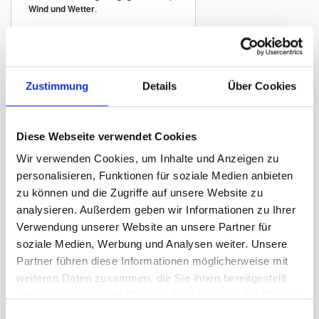
Wind und Wetter
.
Traditionelle
Kantonsfahne mit
Zustimmung
Details
Über Cookies
geflammtem Rand
Die geflammte Kantonsflagge zeichnet
sich durch ihren
typischen
flammenförmig geschnittenen Rand
Diese Webseite verwendet Cookies
aus. Diese traditionelle Fahnenform
Wir verwenden Cookies, um Inhalte und Anzeigen zu
wird häufig verwendet für:
personalisieren, Funktionen für soziale Medien anbieten
Kantonsgebäude und öffentliche
zu können und die Zugriffe auf unsere Website zu
Institutionen
analysieren. Außerdem geben wir Informationen zu Ihrer
Hotels und Tourismusbetriebe
Verwendung unserer Website an unsere Partner für
Restaurants und traditionelle
soziale Medien, Werbung und Analysen weiter. Unsere
Gasthäuser
Partner führen diese Informationen möglicherweise mit
Vereinslokale
weiteren Daten zusammen, die Sie ihnen bereitgestellt
Veranstaltungen und regionale Feste
haben oder die sie im Rahmen Ihrer Nutzung der Dienste
Hausfassaden und Balkone
gesammelt haben.
Einwilligungsauswahl