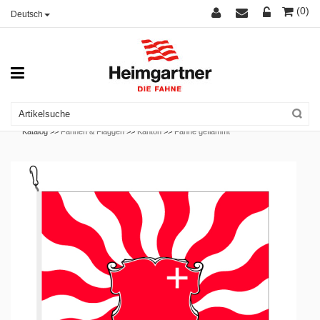
(0)
Deutsch
Katalog >>
Fahnen & Flaggen
>>
Kanton
>>
Fahne geflammt