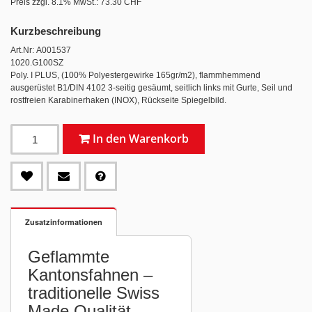
Preis zzgl. 8.1% MwSt.:
73.30 CHF
Kurzbeschreibung
Art.Nr: A001537
1020.G100SZ
Poly. I PLUS, (100% Polyestergewirke 165gr/m2), flammhemmend
ausgerüstet B1/DIN 4102 3-seitig gesäumt, seitlich links mit Gurte, Seil und
rostfreien Karabinerhaken (INOX), Rückseite Spiegelbild.
In den Warenkorb
Zusatzinformationen
Geflammte
Kantonsfahnen –
traditionelle Swiss
Made Qualität