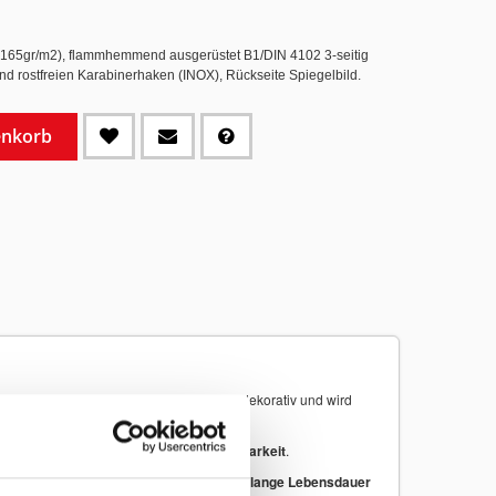
e 165gr/m2), flammhemmend ausgerüstet B1/DIN 4102 3-seitig
 und rostfreien Karabinerhaken (INOX), Rückseite Spiegelbild.
enkorb
menförmigen Rand
wirkt sie dynamisch, dekorativ und wird
, Druckpräzision, Farbechtheit und Haltbarkeit
.
hochwertige Fahnengewebe sorgt für eine
lange Lebensdauer