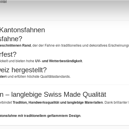
lität
 Kantonsfahnen
sfahne?
geschnittenen Rand
, der der Fahne ein traditionelles und dekoratives Erscheinungsb
rfest?
ckelt und bieten hohe
UV- und Wetterbeständigkeit
.
iz hergestellt?
ziert
und erfüllen höchste Qualitätsstandards.
 – langlebige Swiss Made Qualität
rbindet
Tradition, Handwerksqualität und langlebige Materialien
. Dank brillante
ntonsfahne mit traditionellem geflammtem Design
.