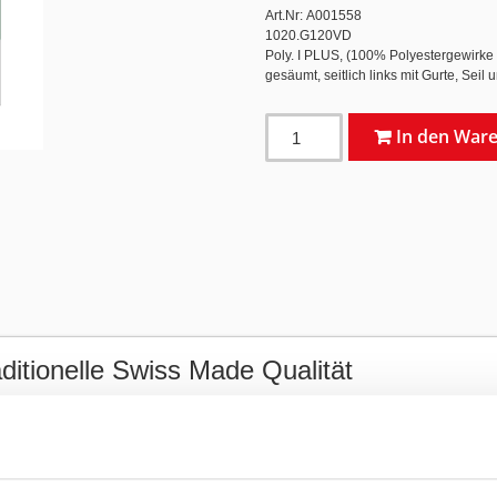
Art.Nr: A001558
1020.G120VD
Poly. I PLUS, (100% Polyestergewirk
gesäumt, seitlich links mit Gurte, Seil
In den War
itionelle Swiss Made Qualität
e und repräsentative Variante der Kantonsflagge. Mit ihrem charakteristischen
flam
inen und traditionellen Veranstaltungen
eingesetzt.
ergestellt (Swiss Made)
und erfüllen höchste Anforderungen an
Materialqualität
arben und Details dauerhaft klar, farbintensiv und detailgetreu sichtbar
. Das 