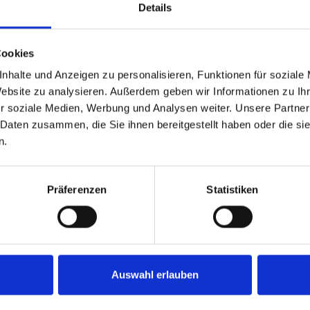
ter
.
Details
t geflammtem Rand
Cookies
chen flammenförmig geschnittenen Rand
aus. Diese traditionelle Fahnenform wir
nhalte und Anzeigen zu personalisieren, Funktionen für soziale
Website zu analysieren. Außerdem geben wir Informationen zu I
r soziale Medien, Werbung und Analysen weiter. Unsere Partner
 Daten zusammen, die Sie ihnen bereitgestellt haben oder die s
n.
Präferenzen
Statistiken
e besonders lebendig und dekorativ
.
antonsfahnen
Auswahl erlauben
ch