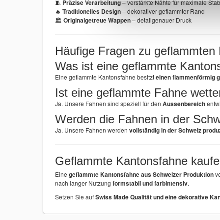
🧵
Präzise Verarbeitung
– verstärkte Nähte für maximale Stabi
🔥
Traditionelles Design
– dekorativer geflammter Rand
🏛
Originalgetreue Wappen
– detailgenauer Druck
Häufige Fragen zu geflammten
Was ist eine geflammte Kanton
Eine geflammte Kantonsfahne besitzt
einen flammenförmig 
Ist eine geflammte Fahne wette
Ja. Unsere Fahnen sind speziell für den
Aussenbereich
entwi
Werden die Fahnen in der Schwe
Ja. Unsere Fahnen werden
vollständig in der Schweiz produ
Geflammte Kantonsfahne kaufen
Eine
geflammte Kantonsfahne aus Schweizer Produktion
ve
nach langer Nutzung
formstabil und farbintensiv
.
Setzen Sie auf
Swiss Made Qualität und eine dekorative Ka