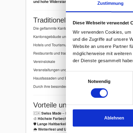
und hohe Widerstandsfähigkeit gegen Sonne, Wind und Wet
Zustimmung
Traditionelle Kantonsfahne mi
Diese Webseite verwendet 
Die geflammte Kantonsflagge zeichnet sich durch ihren
typis
Wir verwenden Cookies, um I
Kantonsgebäude und öffentliche Institutionen
und die Zugriffe auf unsere 
Hotels und Tourismusbetriebe
Website an unsere Partner fü
Restaurants und traditionelle Gasthäuser
möglicherweise mit weiteren
der Dienste gesammelt habe
Vereinslokale
Veranstaltungen und regionale Feste
Einwilligungsauswahl
Hausfassaden und Balkone
Notwendig
Durch ihre besondere Form wirkt die
geflammte Kantonsfahn
Vorteile unserer geflammten K
🇨🇭
Swiss Made
– hergestellt in der Schweiz
Ablehnen
🎨
Höchste Farbechtheit
– brillante und langlebige Farben
🛡
Lange Haltbarkeit
– robustes Fahnenmaterial
🌦
Wetterfest und UV-beständig
– ideal für den Aussenberei