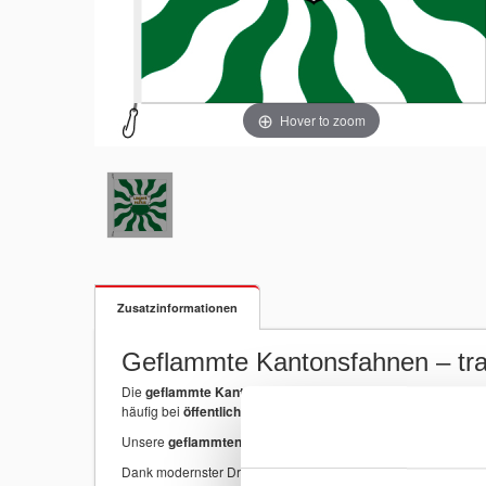
Hover to zoom
Zusatzinformationen
Geflammte Kantonsfahnen – trad
Die
geflammte Kantonsfahne
ist eine besonders traditionell
häufig bei
öffentlichen Gebäuden, Hotels, Restaurants, Vere
Unsere
geflammten Kantonsfahnen werden in der Schweiz h
Dank modernster Drucktechnologie bleiben
Kantonswappen, F